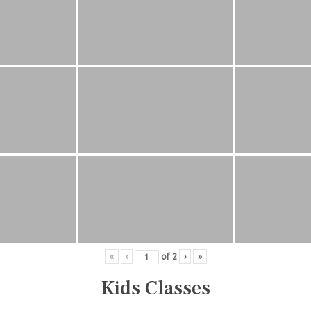
«
‹
of
2
›
»
Kids Classes