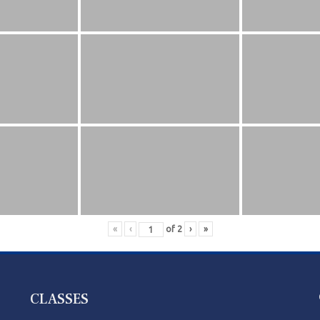
«
‹
of
2
›
»
CLASSES