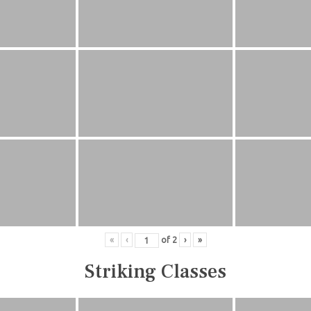
«
‹
of
2
›
»
Striking Classes