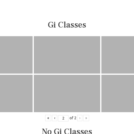
Gi Classes
«
‹
of
2
›
»
No Gi Classes